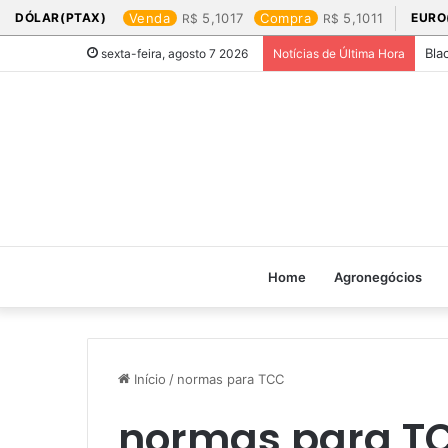
DÓLAR(PTAX)
Venda
5,1017
Compra
5,1011
EURO
Bla
sexta-feira, agosto 7 2026
Notícias de Última Hora
Home
Agronegócios
Início
/
normas para TCC
normas para T