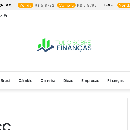
(PTAX)
Venda
5,8782
Compra
5,8765
IENE
Vend
ck Friday: os produtos que mais valem a pena
Brasil
Câmbio
Carreira
Dicas
Empresas
Finanças
CC