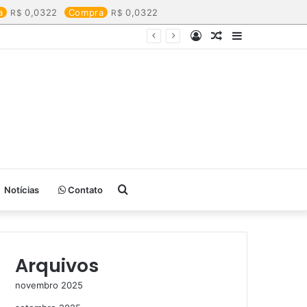
a
0,0322
Compra
0,0322
Entrar
Artigo
Barra
aleatório
Lateral
Procurar
Notícias
Contato
por
Arquivos
novembro 2025