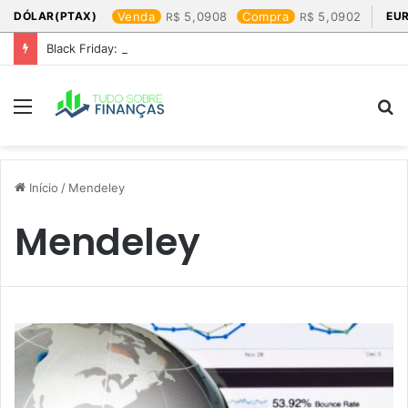
DÓLAR(PTAX)
Venda
5,0908
Compra
5,0902
EU
Black Friday: os produtos que mais valem a pena
Menu
P
p
Início
/
Mendeley
Mendeley