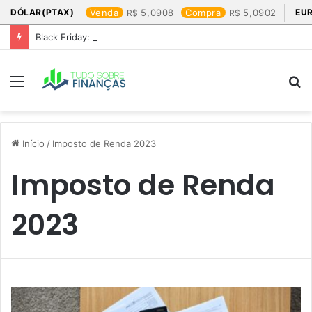
DÓLAR(PTAX)
Venda
5,0908
Compra
5,0902
EU
Black Friday: os produtos que mais valem a pena
Menu
P
p
Início
/
Imposto de Renda 2023
Imposto de Renda
2023