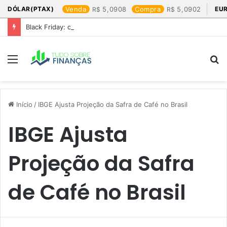
DÓLAR(PTAX)
Venda
5,0908
Compra
5,0902
EU
Black Friday: os produtos que mais valem a pena
Menu
P
p
Início
/
IBGE Ajusta Projeção da Safra de Café no Brasil
IBGE Ajusta
Projeção da Safra
de Café no Brasil