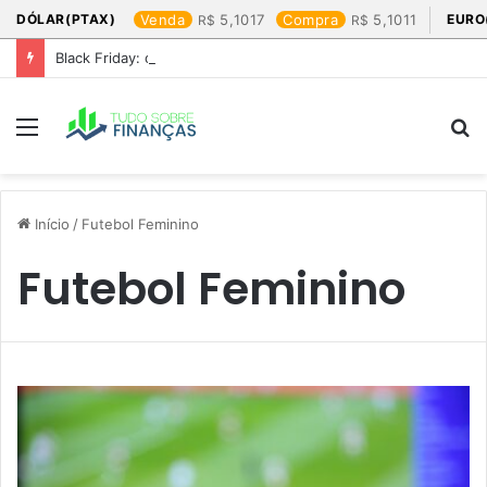
DÓLAR(PTAX)
Venda
5,1017
Compra
5,1011
EURO
Black Friday: os produtos que mais valem a pena
Menu
P
p
Início
/
Futebol Feminino
Futebol Feminino