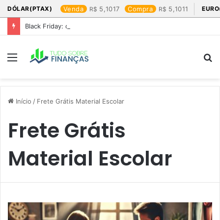
DÓLAR(PTAX)
Venda
5,1017
Compra
5,1011
EURO
Black Friday: os produtos que mais valem a pena
Menu
P
p
Início
/
Frete Grátis Material Escolar
Frete Grátis
Material Escolar