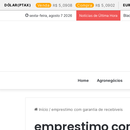
DÓLAR(PTAX)
Venda
5,0908
Compra
5,0902
EU
Bla
sexta-feira, agosto 7 2026
Notícias de Última Hora
Home
Agronegócios
Início
/
emprestimo com garantia de recebiveis
emprestimo co