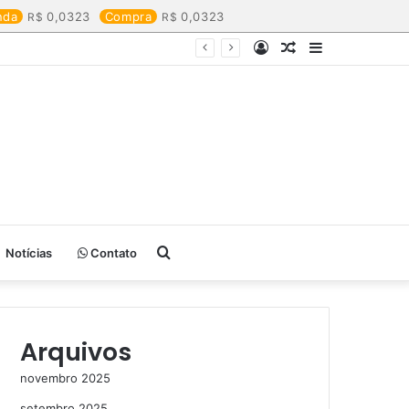
nda
0,0323
Compra
0,0323
Entrar
Artigo
Barra
aleatório
Lateral
Procurar
Notícias
Contato
por
Arquivos
novembro 2025
setembro 2025