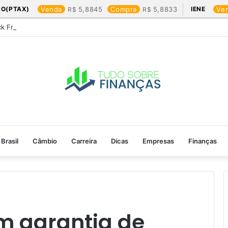
RO(PTAX)
Venda
5,8845
Compra
5,8833
IENE
Ve
ck Friday: os produtos que mais valem a pena
Brasil
Câmbio
Carreira
Dicas
Empresas
Finanças
m garantia de