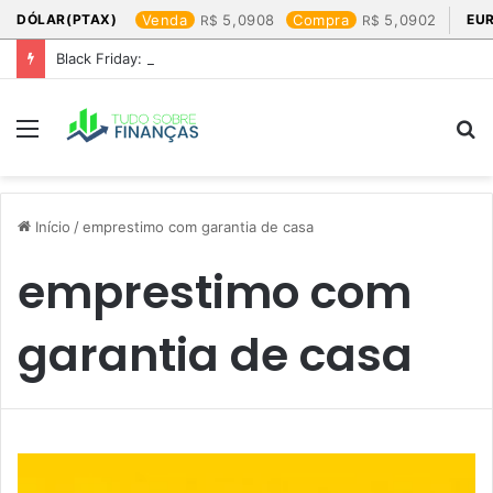
DÓLAR(PTAX)
Venda
5,0908
Compra
5,0902
EU
Black Friday: os produtos que mais valem a pena
Menu
P
p
Início
/
emprestimo com garantia de casa
emprestimo com
garantia de casa