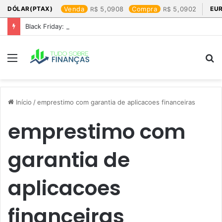
DÓLAR(PTAX)
Venda
5,0908
Compra
5,0902
EU
Black Friday: os produtos que mais valem a pena
Menu
P
p
Início
/
emprestimo com garantia de aplicacoes financeiras
emprestimo com
garantia de
aplicacoes
financeiras