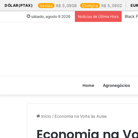
DÓLAR(PTAX)
Venda
5,0908
Compra
5,0902
EU
Black 
sábado, agosto 8 2026
Notícias de Última Hora
Home
Agronegócios
Início
/
Economia na Volta às Aulas
Economia na Vo