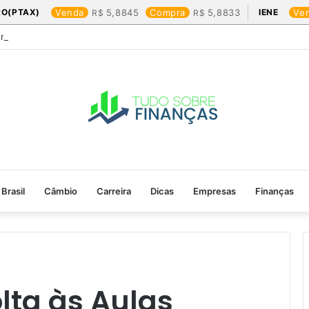
RO(PTAX)
Venda
5,8845
Compra
5,8833
IENE
Ve
Friday: os produtos que mais valem a pena
Brasil
Câmbio
Carreira
Dicas
Empresas
Finanças
lta às Aulas