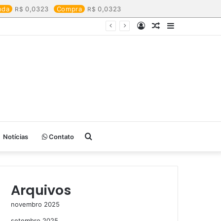
nda
0,0323
Compra
0,0323
Entrar
Artigo
Barra
aleatório
Lateral
Procurar
Notícias
Contato
por
Arquivos
novembro 2025
setembro 2025