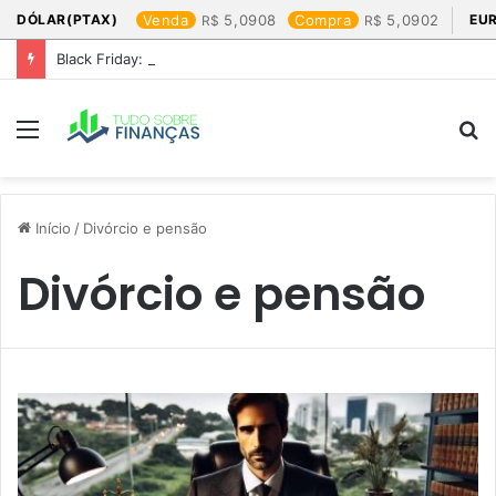
DÓLAR(PTAX)
Venda
5,0908
Compra
5,0902
EU
Black Friday: os produtos que mais valem a pena
Menu
P
p
Início
/
Divórcio e pensão
Divórcio e pensão