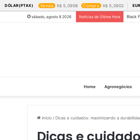
DÓLAR(PTAX)
Venda
5,0908
Compra
5,0902
EU
Black 
sábado, agosto 8 2026
Notícias de Última Hora
Home
Agronegócios
Início
/
Dicas e cuidados: maximizando a durabilida
Dicas e cuidad