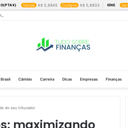
RO(PTAX)
Venda
5,8845
Compra
5,8833
IENE
Ve
Friday: os produtos que mais valem a pena
Brasil
Câmbio
Carreira
Dicas
Empresas
Finanças
de do seu triturador
os: maximizando