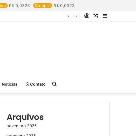
nda
0,0323
Compra
0,0323
Entrar
Artigo
Barra
aleatório
Lateral
Procurar
Notícias
Contato
por
Arquivos
novembro 2025
setembro 2025