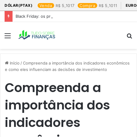
DÓLAR(PTAX)
Venda
5,1017
Compra
5,1011
EURO
Black Friday: os produtos que mais valem a pena
Menu
P
p
Início
/
Compreenda a importância dos indicadores econômicos
e como eles influenciam as decisões de investimento
Compreenda a
importância dos
indicadores