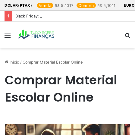
DÓLAR(PTAX)
Venda
5,1017
Compra
5,1011
EURO
Black Friday: os produtos que mais valem a pena
Menu
P
p
Início
/
Comprar Material Escolar Online
Comprar Material
Escolar Online