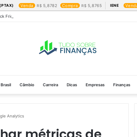
(PTAX)
Venda
5,8782
Compra
5,8765
IENE
Vend
ack Friday: os produtos que mais valem a pena
Brasil
Câmbio
Carreira
Dicas
Empresas
Finanças
le Analytics
ar métricas de