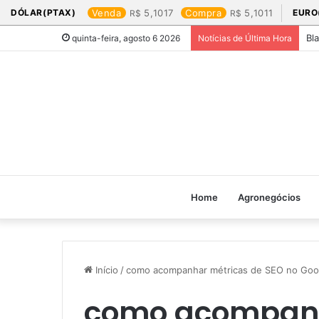
DÓLAR(PTAX)
Venda
5,1017
Compra
5,1011
EURO
Bl
quinta-feira, agosto 6 2026
Notícias de Última Hora
Home
Agronegócios
Início
/
como acompanhar métricas de SEO no Goog
como acompanh