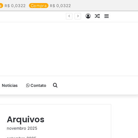
a
0,0322
Compra
0,0322
Entrar
Artigo
Barra
aleatório
Lateral
Procurar
Notícias
Contato
por
Arquivos
novembro 2025