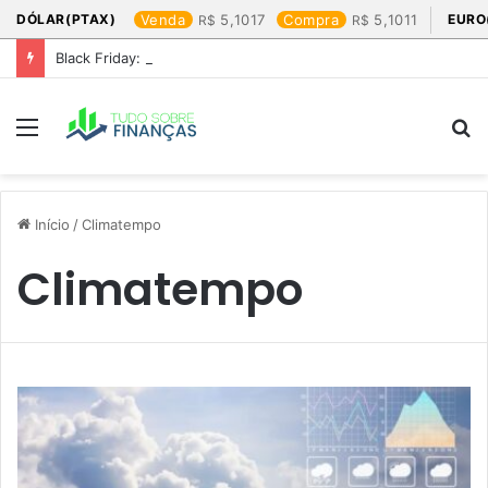
DÓLAR(PTAX)
Venda
5,1017
Compra
5,1011
EURO
Black Friday: os produtos que mais valem a pena
Menu
P
p
Início
/
Climatempo
Climatempo