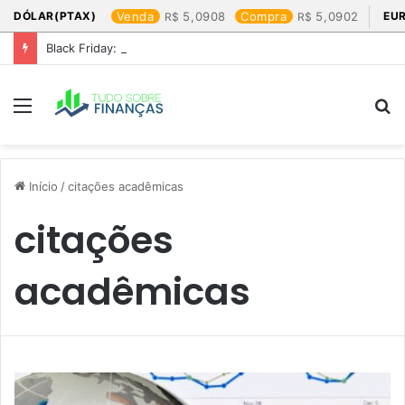
DÓLAR(PTAX)
Venda
5,0908
Compra
5,0902
EU
Black Friday: os produtos que mais valem a pena
Menu
P
p
Início
/
citações acadêmicas
citações
acadêmicas