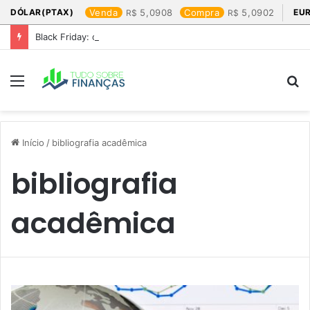
DÓLAR(PTAX)
Venda
5,0908
Compra
5,0902
EU
Black Friday: os produtos que mais valem a pena
Menu
P
p
Início
/
bibliografia acadêmica
bibliografia
acadêmica