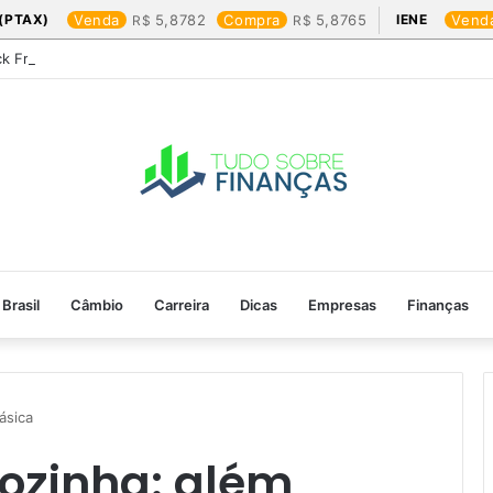
(PTAX)
Venda
5,8782
Compra
5,8765
IENE
Vend
ck Friday: os produtos que mais valem a pena
Brasil
Câmbio
Carreira
Dicas
Empresas
Finanças
ásica
cozinha: além