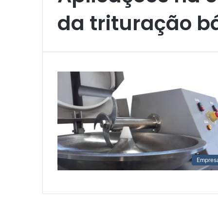
da trituração b
Empres