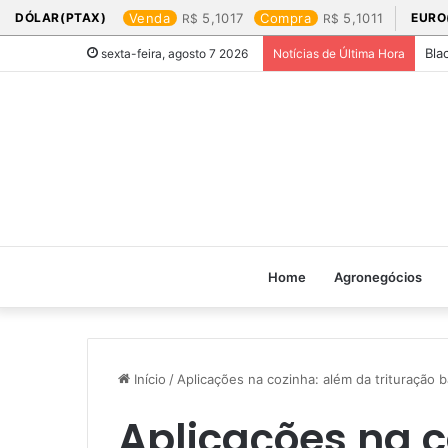
DÓLAR(PTAX)
Venda
5,1017
Compra
5,1011
EURO
Bla
sexta-feira, agosto 7 2026
Notícias de Última Hora
Home
Agronegócios
Início
/
Aplicações na cozinha: além da trituração b
Aplicações na 