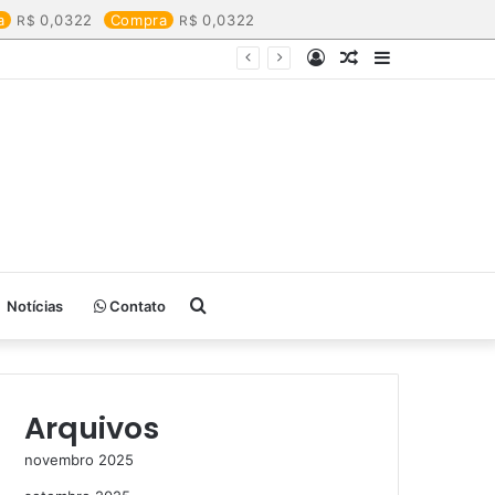
a
0,0322
Compra
0,0322
Entrar
Artigo
Barra
aleatório
Lateral
Procurar
Notícias
Contato
por
Arquivos
novembro 2025