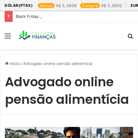
DÓLAR(PTAX)
Venda
5,0908
Compra
5,0902
EU
Black Friday: os produtos que mais valem a pena
Menu
P
p
Início
/
Advogado online pensão alimentícia
Advogado online
pensão alimentícia