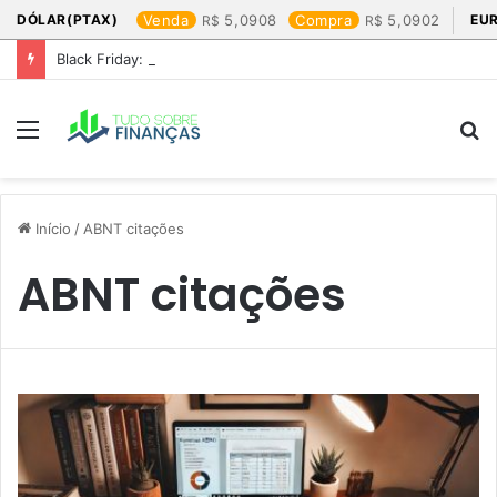
DÓLAR(PTAX)
Venda
5,0908
Compra
5,0902
EU
Black Friday: os produtos que mais valem a pena
Menu
P
p
Início
/
ABNT citações
ABNT citações