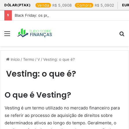
DÓLAR(PTAX)
Venda
5,0908
Compra
5,0902
EU
Black Friday: os produtos que mais valem a pena
Menu
P
p
Início
/
Termo
/
V
/
Vesting: o que é?
Vesting: o que é?
O que é Vesting?
Vesting é um termo utilizado no mercado financeiro para
se referir ao processo de aquisição de direitos sobre
determinados ativos ao longo do tempo. Geralmente, o