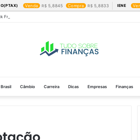
RO(PTAX)
Venda
5,8845
Compra
5,8833
IENE
Ve
ck Friday: os produtos que mais valem a pena
Brasil
Câmbio
Carreira
Dicas
Empresas
Finanças
otação​