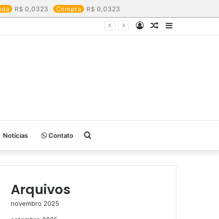
nda
0,0323
Compra
0,0323
Entrar
Artigo
Barra
aleatório
Lateral
Procurar
Notícias
Contato
por
Arquivos
novembro 2025