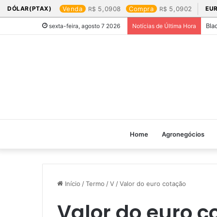
DÓLAR(PTAX)
Venda
5,0908
Compra
5,0902
EU
Bla
sexta-feira, agosto 7 2026
Notícias de Última Hora
Home
Agronegócios
Início
/
Termo
/
V
/
Valor do euro cotação​
Valor do euro c