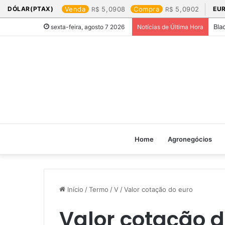
DÓLAR(PTAX)
Venda
5,0908
Compra
5,0902
EU
Bla
sexta-feira, agosto 7 2026
Notícias de Última Hora
Home
Agronegócios
Início
/
Termo
/
V
/
Valor cotação do euro​
Valor cotação d