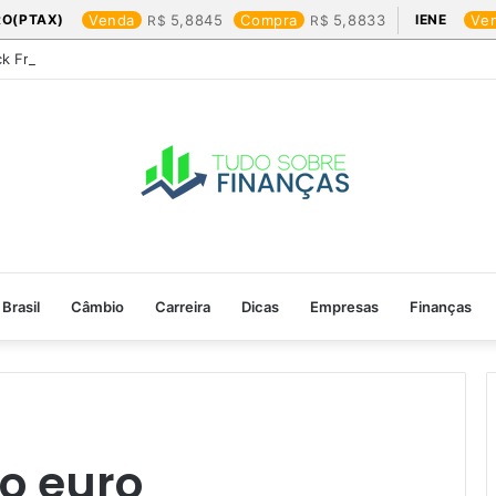
RO(PTAX)
Venda
5,8845
Compra
5,8833
IENE
Ve
ck Friday: os produtos que mais valem a pena
Brasil
Câmbio
Carreira
Dicas
Empresas
Finanças
o euro​