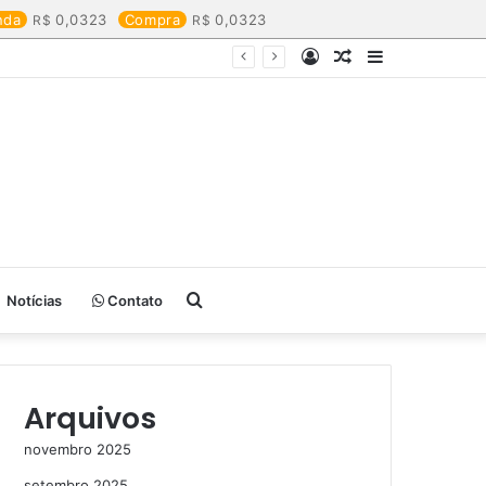
nda
0,0323
Compra
0,0323
Entrar
Artigo
Barra
aleatório
Lateral
Procurar
Notícias
Contato
por
Arquivos
novembro 2025
setembro 2025