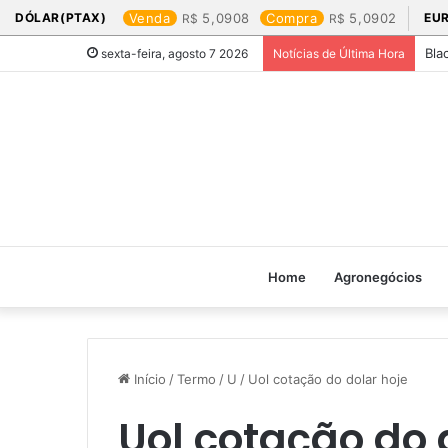
DÓLAR(PTAX)
Venda
5,0908
Compra
5,0902
EU
Bla
sexta-feira, agosto 7 2026
Notícias de Última Hora
Home
Agronegócios
Início
/
Termo
/
U
/
Uol cotação do dolar hoje​
Uol cotação do d