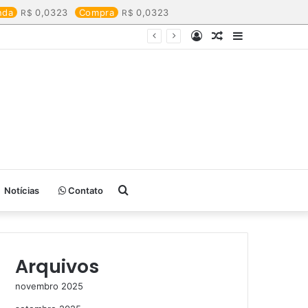
nda
0,0323
Compra
0,0323
Entrar
Artigo
Barra
aleatório
Lateral
Procurar
Notícias
Contato
por
Arquivos
novembro 2025