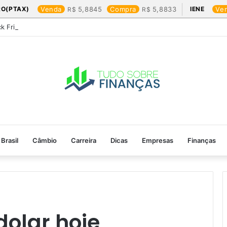
RO(PTAX)
Venda
5,8845
Compra
5,8833
IENE
Ve
ck Friday: os produtos que mais valem a pena
Brasil
Câmbio
Carreira
Dicas
Empresas
Finanças
olar hoje​