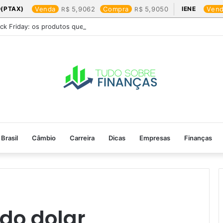
(PTAX)
Venda
5,9062
Compra
5,9050
IENE
Ven
ack Friday: os produtos que mais valem a pena
Brasil
Câmbio
Carreira
Dicas
Empresas
Finanças
do dolar​