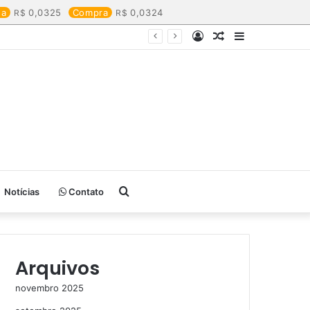
da
0,0325
Compra
0,0324
Entrar
Artigo
Barra
aleatório
Lateral
Procurar
Notícias
Contato
por
Arquivos
novembro 2025