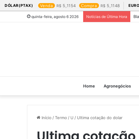
DÓLAR(PTAX)
Venda
5,1154
Compra
5,1148
EURO
Bl
quinta-feira, agosto 6 2026
Notícias de Última Hora
Home
Agronegócios
Início
/
Termo
/
U
/
Ultima cotação do dolar​
Ultima cotação 