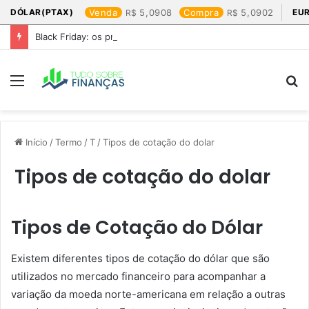
DÓLAR(PTAX)
Venda
5,0908
Compra
5,0902
EU
Black Friday: os produtos que mais valem a pena
Menu
P
p
Início
/
Termo
/
T
/
Tipos de cotação do dolar​
Tipos de cotação do dolar​
Tipos de Cotação do Dólar
Existem diferentes tipos de cotação do dólar que são
utilizados no mercado financeiro para acompanhar a
variação da moeda norte-americana em relação a outras