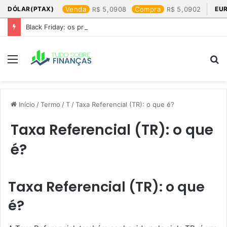
DÓLAR(PTAX)
Venda
5,0908
Compra
5,0902
EU
Black Friday: os produtos que mais valem a pena
Menu
P
p
Início
/
Termo
/
T
/
Taxa Referencial (TR): o que é?
Taxa Referencial (TR): o que
é?
Taxa Referencial (TR): o que
é?