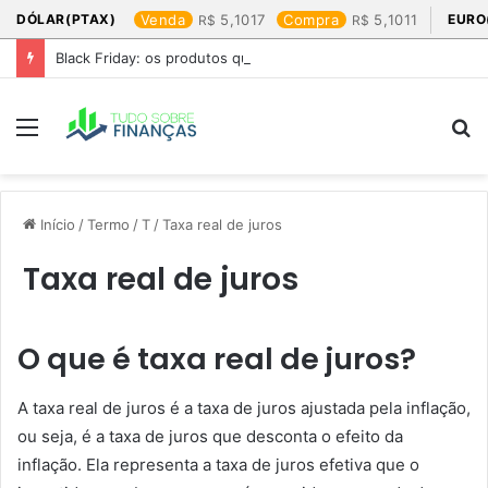
DÓLAR(PTAX)
Venda
5,1017
Compra
5,1011
EURO
Black Friday: os produtos que mais valem a pena
Menu
P
p
Início
/
Termo
/
T
/
Taxa real de juros
Taxa real de juros
O que é taxa real de juros?
A taxa real de juros é a taxa de juros ajustada pela inflação,
ou seja, é a taxa de juros que desconta o efeito da
inflação. Ela representa a taxa de juros efetiva que o