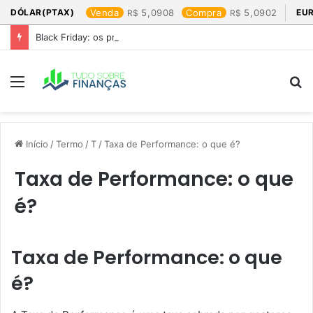
DÓLAR(PTAX)
Venda
5,0908
Compra
5,0902
EU
Black Friday: os produtos que mais valem a pena
Menu
P
p
Início
/
Termo
/
T
/
Taxa de Performance: o que é?
Taxa de Performance: o que
é?
Taxa de Performance: o que
é?