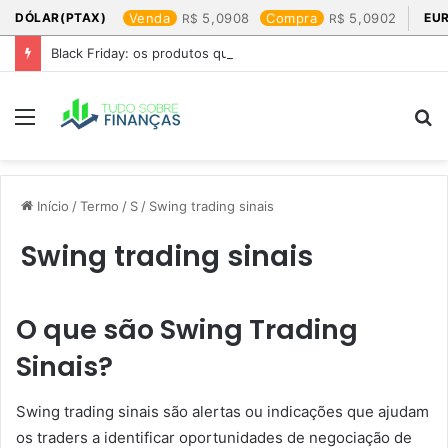
DÓLAR(PTAX)
Venda
5,0908
Compra
5,0902
EU
Black Friday: os produtos que mais valem a pena
Menu
P
p
Início
/
Termo
/
S
/
Swing trading sinais
Swing trading sinais
O que são Swing Trading
Sinais?
Swing trading sinais são alertas ou indicações que ajudam
os traders a identificar oportunidades de negociação de