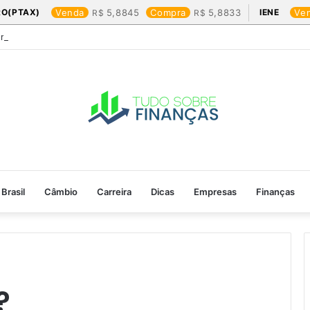
RO(PTAX)
Venda
5,8845
Compra
5,8833
IENE
Ve
Friday: os produtos que mais valem a pena
Brasil
Câmbio
Carreira
Dicas
Empresas
Finanças
?