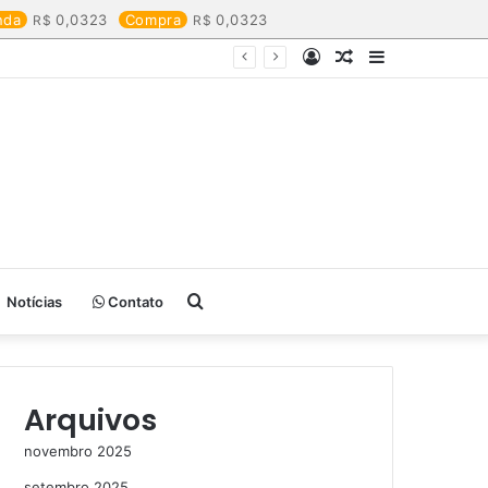
nda
0,0323
Compra
0,0323
Entrar
Artigo
Barra
aleatório
Lateral
Procurar
Notícias
Contato
por
Arquivos
novembro 2025
setembro 2025