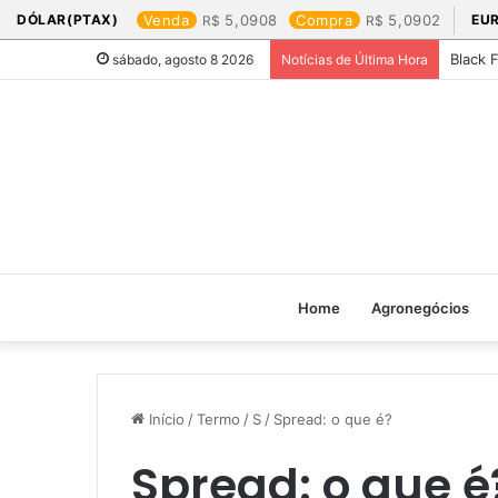
DÓLAR(PTAX)
Venda
5,0908
Compra
5,0902
EU
Black 
sábado, agosto 8 2026
Notícias de Última Hora
Home
Agronegócios
Início
/
Termo
/
S
/
Spread: o que é?
Spread: o que é