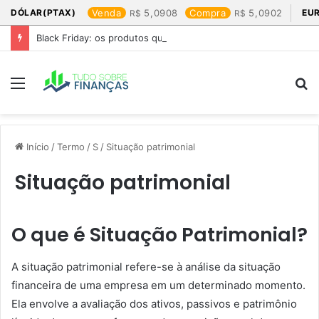
DÓLAR(PTAX)
Venda
5,0908
Compra
5,0902
EU
Black Friday: os produtos que mais valem a pena
Menu
P
p
Início
/
Termo
/
S
/
Situação patrimonial
Situação patrimonial
O que é Situação Patrimonial?
A situação patrimonial refere-se à análise da situação
financeira de uma empresa em um determinado momento.
Ela envolve a avaliação dos ativos, passivos e patrimônio