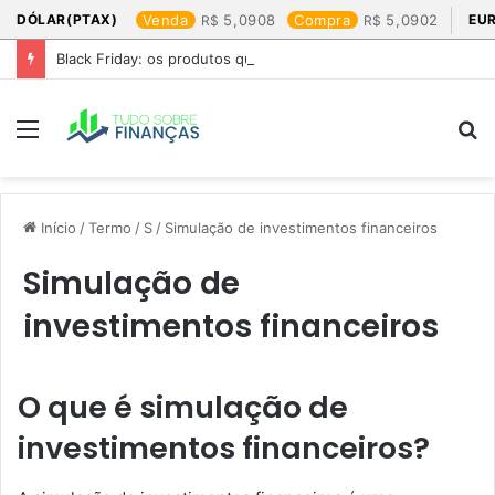
DÓLAR(PTAX)
Venda
5,0908
Compra
5,0902
EU
Black Friday: os produtos que mais valem a pena
Menu
P
p
Início
/
Termo
/
S
/
Simulação de investimentos financeiros
Simulação de
investimentos financeiros
O que é simulação de
investimentos financeiros?