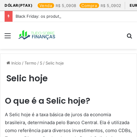
DÓLAR(PTAX)
Venda
5,0908
Compra
5,0902
EU
Black Friday: os produtos que mais valem a pena
Menu
P
p
Início
/
Termo
/
S
/
Selic hoje
Selic hoje
O que é a Selic hoje?
A Selic hoje é a taxa básica de juros da economia
brasileira, determinada pelo Banco Central. Ela é utilizada
como referência para diversos investimentos, como CDBs,