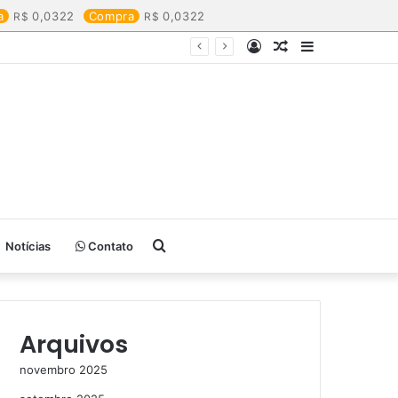
a
0,0322
Compra
0,0322
Entrar
Artigo
Barra
aleatório
Lateral
Procurar
Notícias
Contato
por
Arquivos
novembro 2025