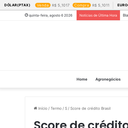
DÓLAR(PTAX)
Venda
5,1017
Compra
5,1011
EURO
Bl
quinta-feira, agosto 6 2026
Notícias de Última Hora
Home
Agronegócios
Início
/
Termo
/
S
/
Score de crédito Brasil
Score de crédito