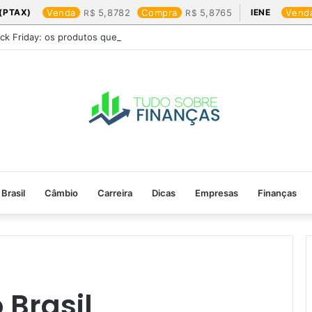
(PTAX)
Venda
5,8782
Compra
5,8765
IENE
Vend
ack Friday: os produtos que mais valem a pena
Brasil
Câmbio
Carreira
Dicas
Empresas
Finanças
 Brasil