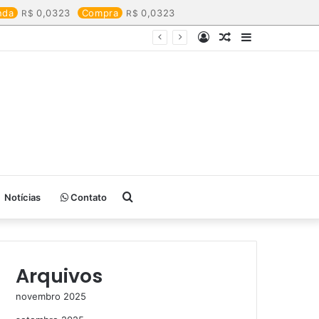
nda
0,0323
Compra
0,0323
Entrar
Artigo
Barra
aleatório
Lateral
Procurar
Notícias
Contato
por
Arquivos
novembro 2025