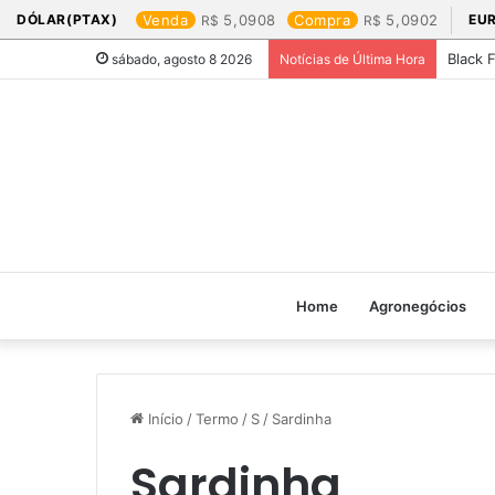
DÓLAR(PTAX)
Venda
5,0908
Compra
5,0902
EU
Black 
sábado, agosto 8 2026
Notícias de Última Hora
Home
Agronegócios
Início
/
Termo
/
S
/
Sardinha
Sardinha