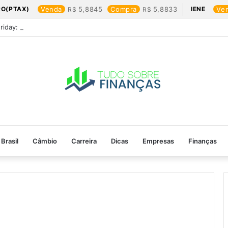
RO(PTAX)
Venda
5,8845
Compra
5,8833
IENE
Ve
Friday: os produtos que mais valem a pena
Brasil
Câmbio
Carreira
Dicas
Empresas
Finanças