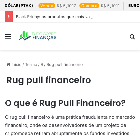
DÓLAR(PTAX)
Venda
5,1017
Compra
5,1011
EURO
Black Friday: os produtos que mais valem a pena
Menu
P
p
Início
/
Termo
/
R
/
Rug pull financeiro
Rug pull financeiro
O que é Rug Pull Financeiro?
O rug pull financeiro é uma prática fraudulenta no mercado
financeiro, onde os desenvolvedores de um projeto de
criptomoeda retiram abruptamente os fundos investidos