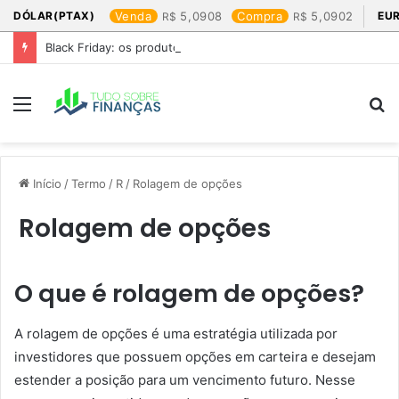
DÓLAR(PTAX)
Venda
5,0908
Compra
5,0902
EU
Black Friday: os produtos que mais valem a pena
Menu
P
p
Início
/
Termo
/
R
/
Rolagem de opções
Rolagem de opções
O que é rolagem de opções?
A rolagem de opções é uma estratégia utilizada por
investidores que possuem opções em carteira e desejam
estender a posição para um vencimento futuro. Nesse