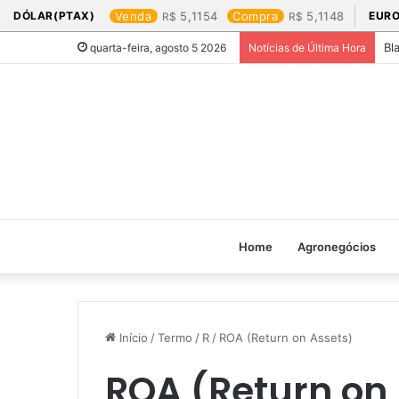
DÓLAR(PTAX)
Venda
5,1154
Compra
5,1148
EURO
Bl
quarta-feira, agosto 5 2026
Notícias de Última Hora
Home
Agronegócios
Início
/
Termo
/
R
/
ROA (Return on Assets)
ROA (Return on