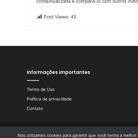
contextualizada e compará-lo com outros indi
Post Views:
45
Informações Importantes
Termo de Uso
Política de privacidade
Contato
© Copyright 2026, Todos os direitos reservados | Desen
Nós utilizamos cookies para garantir que você tenha a melhor 