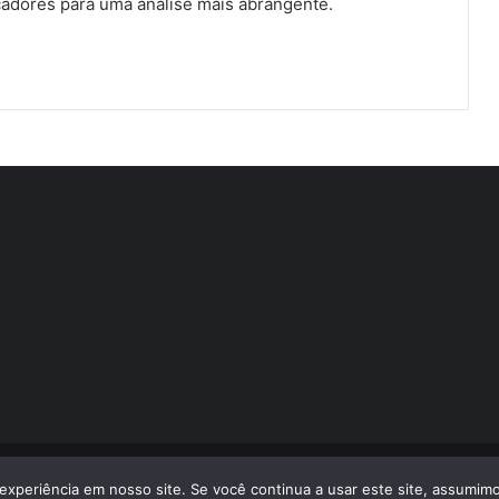
cadores para uma análise mais abrangente.
volvido por
LA Comunicações
experiência em nosso site. Se você continua a usar este site, assumimo