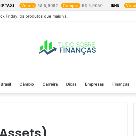
(PTAX)
Venda
5,9062
Compra
5,9050
IENE
Ven
ack Friday: os produtos que mais valem a pena
Brasil
Câmbio
Carreira
Dicas
Empresas
Finanças
 Assets)