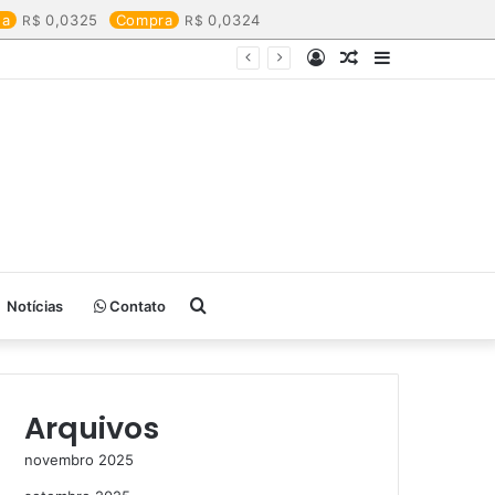
da
0,0325
Compra
0,0324
Entrar
Artigo
Barra
aleatório
Lateral
Procurar
Notícias
Contato
por
Arquivos
novembro 2025