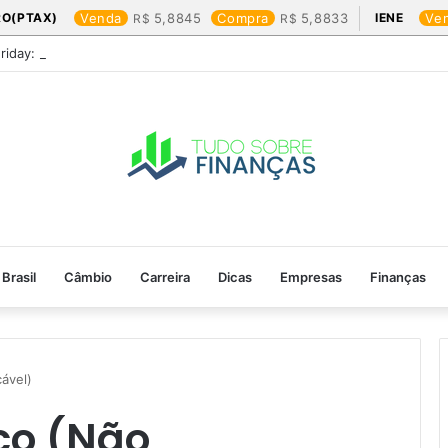
RO(PTAX)
Venda
5,8845
Compra
5,8833
IENE
Ve
Friday: os produtos que mais valem a pena
Brasil
Câmbio
Carreira
Dicas
Empresas
Finanças
cável)
co (Não