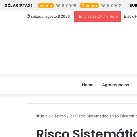
DÓLAR(PTAX)
Venda
5,0908
Compra
5,0902
EU
Black 
sábado, agosto 8 2026
Notícias de Última Hora
Home
Agronegócios
Início
/
Termo
/
R
/
Risco Sistemático (Não Diversifi
Risco Sistemáti