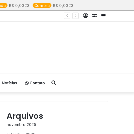
nda
0,0323
Compra
0,0323
Entrar
Artigo
Barra
aleatório
Lateral
Procurar
Notícias
Contato
por
Arquivos
novembro 2025