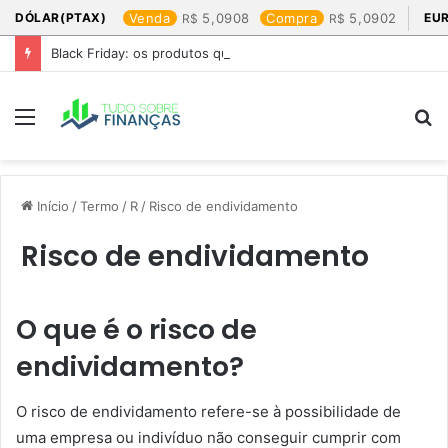
DÓLAR(PTAX)
Venda
5,0908
Compra
5,0902
EU
Black Friday: os produtos que mais valem a pena
Menu
P
p
Início
/
Termo
/
R
/
Risco de endividamento
Risco de endividamento
O que é o risco de
endividamento?
O risco de endividamento refere-se à possibilidade de
uma empresa ou indivíduo não conseguir cumprir com