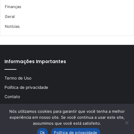
Finanças
Geral
Notícias
Informações Importantes
Termo de Uso
Política de privacidade
Contato
Nós utilizamos cookies para garantir que você tenha a melhor
experiência em nosso site. Se você continua a usar este site,
© Copyright 2026, Todos os direitos reservados | Desenvolvido
assumimos que você está satisfeito.
por
LA Comunicações
Ok
Política de privacidade