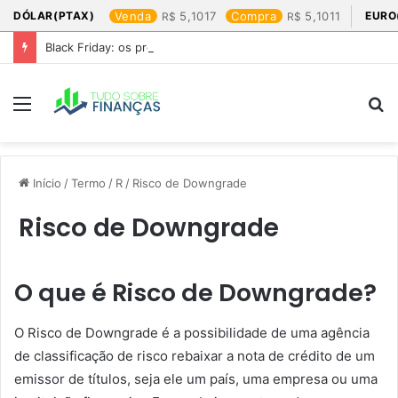
DÓLAR(PTAX)
Venda
5,1017
Compra
5,1011
EURO
Black Friday: os produtos que mais valem a pena
Menu
P
p
Início
/
Termo
/
R
/
Risco de Downgrade
Risco de Downgrade
O que é Risco de Downgrade?
O Risco de Downgrade é a possibilidade de uma agência
de classificação de risco rebaixar a nota de crédito de um
emissor de títulos, seja ele um país, uma empresa ou uma