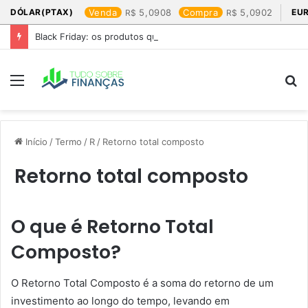
DÓLAR(PTAX)
Venda
5,0908
Compra
5,0902
EU
Black Friday: os produtos que mais valem a pena
Menu
P
p
Início
/
Termo
/
R
/
Retorno total composto
Retorno total composto
O que é Retorno Total
Composto?
O Retorno Total Composto é a soma do retorno de um
investimento ao longo do tempo, levando em