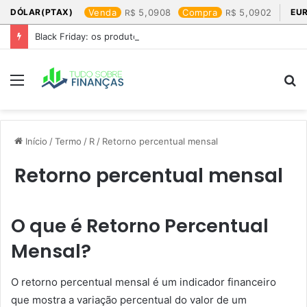
DÓLAR(PTAX)
Venda
5,0908
Compra
5,0902
EU
Black Friday: os produtos que mais valem a pena
Menu
P
p
Início
/
Termo
/
R
/
Retorno percentual mensal
Retorno percentual mensal
O que é Retorno Percentual
Mensal?
O retorno percentual mensal é um indicador financeiro
que mostra a variação percentual do valor de um