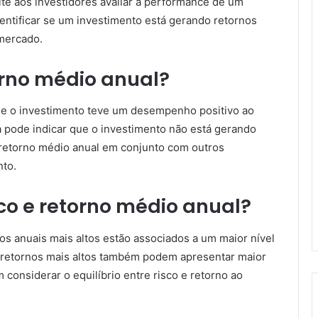
te aos investidores avaliar a performance de um
dentificar se um investimento está gerando retornos
mercado.
orno médio anual?
que o investimento teve um desempenho positivo ao
a pode indicar que o investimento não está gerando
 o retorno médio anual em conjunto com outros
nto.
sco e retorno médio anual?
s anuais mais altos estão associados a um maior nível
om retornos mais altos também podem apresentar maior
 considerar o equilíbrio entre risco e retorno ao