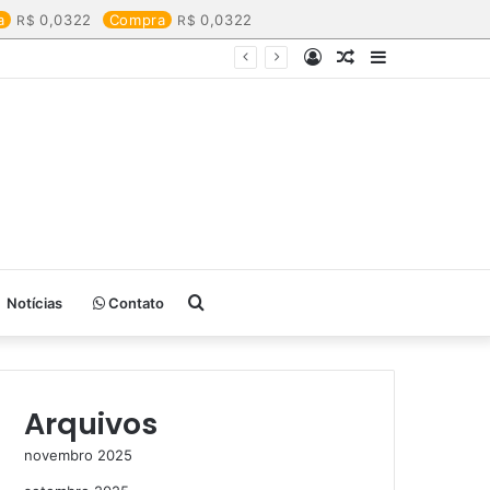
a
0,0322
Compra
0,0322
Entrar
Artigo
Barra
aleatório
Lateral
Procurar
Notícias
Contato
por
Arquivos
novembro 2025