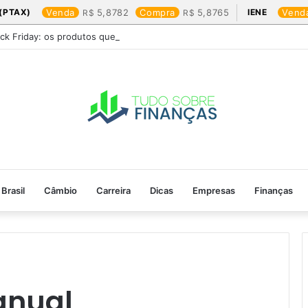
(PTAX)
Venda
5,8782
Compra
5,8765
IENE
Vend
ack Friday: os produtos que mais valem a pena
Brasil
Câmbio
Carreira
Dicas
Empresas
Finanças
anual