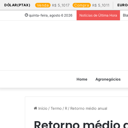
DÓLAR(PTAX)
Venda
5,1017
Compra
5,1011
EURO
Bl
quinta-feira, agosto 6 2026
Notícias de Última Hora
Home
Agronegócios
Início
/
Termo
/
R
/
Retorno médio anual
Retorno médio 