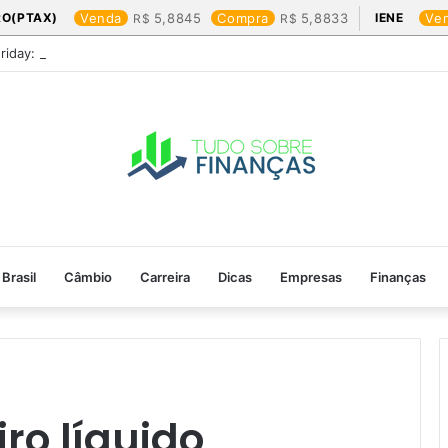
RO(PTAX)
Venda
5,8845
Compra
5,8833
IENE
Ve
Friday: os produtos que mais valem a pena
Brasil
Câmbio
Carreira
Dicas
Empresas
Finanças
ro líquido