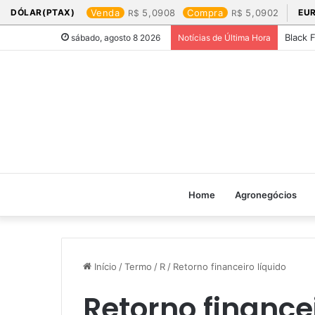
DÓLAR(PTAX)
Venda
5,0908
Compra
5,0902
EU
Black 
sábado, agosto 8 2026
Notícias de Última Hora
Home
Agronegócios
Início
/
Termo
/
R
/
Retorno financeiro líquido
Retorno financei