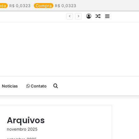
nda
0,0323
Compra
0,0323
Entrar
Artigo
Barra
aleatório
Lateral
Procurar
Notícias
Contato
por
Arquivos
novembro 2025