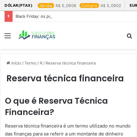
DÓLAR(PTAX)
Venda
5,0908
Compra
5,0902
EU
Black Friday: os produtos que mais valem a pena
Menu
P
p
Início
/
Termo
/
R
/
Reserva técnica financeira
Reserva técnica financeira
O que é Reserva Técnica
Financeira?
Reserva técnica financeira é um termo utilizado no mundo
das finanças para se referir a um montante de dinheiro