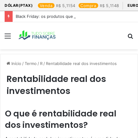
DÓLAR(PTAX)
Venda
5,1154
Compra
5,1148
EURO
Black Friday: os produtos que mais valem a pena
Menu
P
p
Início
/
Termo
/
R
/
Rentabilidade real dos investimentos
Rentabilidade real dos
investimentos
O que é rentabilidade real
dos investimentos?