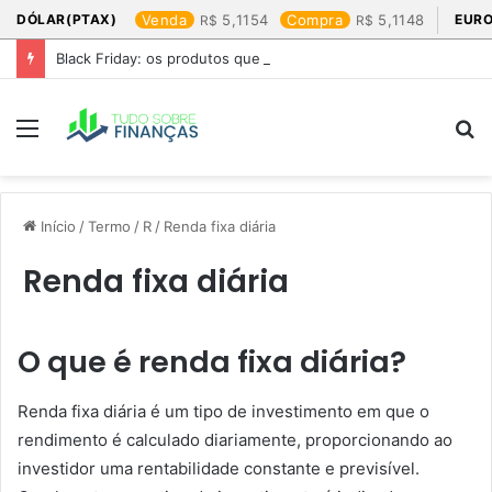
DÓLAR(PTAX)
Venda
5,1154
Compra
5,1148
EURO
Black Friday: os produtos que mais valem a pena
Menu
P
p
Início
/
Termo
/
R
/
Renda fixa diária
Renda fixa diária
O que é renda fixa diária?
Renda fixa diária é um tipo de investimento em que o
rendimento é calculado diariamente, proporcionando ao
investidor uma rentabilidade constante e previsível.